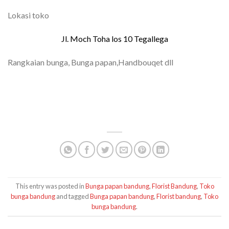
Lokasi toko
Jl. Moch Toha los 10 Tegallega
Rangkaian bunga, Bunga papan,Handbouqet dll
TOKO BUNGA BANDUNG| FLORIST
BANDUNG | BUNGA PAPAN BANDUNG |
TOKO BUNGA BANDUNG MURAH
This entry was posted in
Bunga papan bandung
,
Florist Bandung
,
Toko
bunga bandung
and tagged
Bunga papan bandung
,
Florist bandung
,
Toko
bunga bandung
.