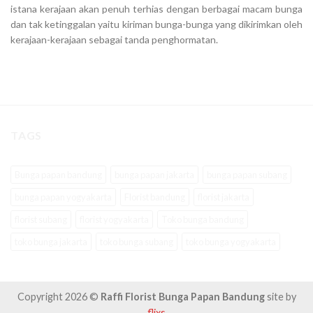
istana kerajaan akan penuh terhias dengan berbagai macam bunga
dan tak ketinggalan yaitu kiriman bunga-bunga yang dikirimkan oleh
kerajaan-kerajaan sebagai tanda penghormatan.
TAGS
Bunga papan bandung
bunga papan jakarta
bunga papan subang
bunga papan yogyakarta
Florist bandung
florist jakarta
florist subang
florist yogyakarta
Toko bunga bandung
toko bunga jakarta
toko bunga subang
toko bunga yogyakarta
Copyright 2026 ©
Raffi Florist Bunga Papan Bandung
site by
flixs