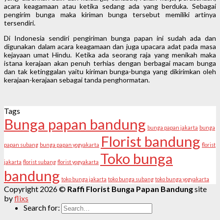
acara keagamaan atau ketika sedang ada yang berduka. Sebagai
pengirim bunga maka kiriman bunga tersebut memiliki artinya
tersendiri.
Di Indonesia sendiri pengiriman bunga papan ini sudah ada dan
digunakan dalam acara keagamaan dan juga upacara adat pada masa
kejayaan umat Hindu. Ketika ada seorang raja yang menikah maka
istana kerajaan akan penuh terhias dengan berbagai macam bunga
dan tak ketinggalan yaitu kiriman bunga-bunga yang dikirimkan oleh
kerajaan-kerajaan sebagai tanda penghormatan.
Tags
Bunga papan bandung
bunga papan jakarta
bunga
Florist bandung
papan subang
bunga papan yogyakarta
florist
Toko bunga
jakarta
florist subang
florist yogyakarta
bandung
toko bunga jakarta
toko bunga subang
toko bunga yogyakarta
Copyright 2026 ©
Raffi Florist Bunga Papan Bandung
site
by
flixs
Search for: