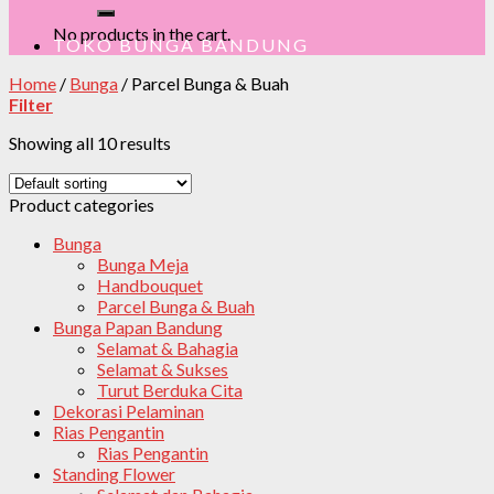
No products in the cart.
TOKO BUNGA BANDUNG
Home
/
Bunga
/
Parcel Bunga & Buah
Filter
Showing all 10 results
Product categories
Bunga
Bunga Meja
Handbouquet
Parcel Bunga & Buah
Bunga Papan Bandung
Selamat & Bahagia
Selamat & Sukses
Turut Berduka Cita
Dekorasi Pelaminan
Rias Pengantin
Rias Pengantin
Standing Flower