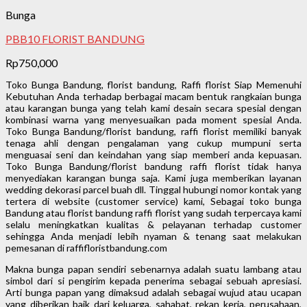
Bunga
PBB10 FLORIST BANDUNG
Rp
750,000
Toko Bunga Bandung, florist bandung, Raffi florist Siap Memenuhi
Kebutuhan Anda terhadap berbagai macam bentuk rangkaian bunga
atau karangan bunga yang telah kami desain secara spesial dengan
kombinasi warna yang menyesuaikan pada moment spesial Anda.
Toko Bunga Bandung/florist bandung, raffi florist memiliki banyak
tenaga ahli dengan pengalaman yang cukup mumpuni serta
menguasai seni dan keindahan yang siap memberi anda kepuasan.
Toko Bunga Bandung/florist bandung raffi florist tidak hanya
menyediakan karangan bunga saja. Kami juga memberikan layanan
wedding dekorasi parcel buah dll. Tinggal hubungi nomor kontak yang
tertera di website (customer service) kami, Sebagai toko bunga
Bandung atau florist bandung raffi florist yang sudah terpercaya kami
selalu meningkatkan kualitas & pelayanan terhadap customer
sehingga Anda menjadi lebih nyaman & tenang saat melakukan
pemesanan di raffifloristbandung.com
Makna bunga papan sendiri sebenarnya adalah suatu lambang atau
simbol dari si pengirim kepada penerima sebagai sebuah apresiasi.
Arti bunga papan yang dimaksud adalah sebagai wujud atau ucapan
yang diberikan baik dari keluarga, sahabat, rekan kerja, perusahaan,