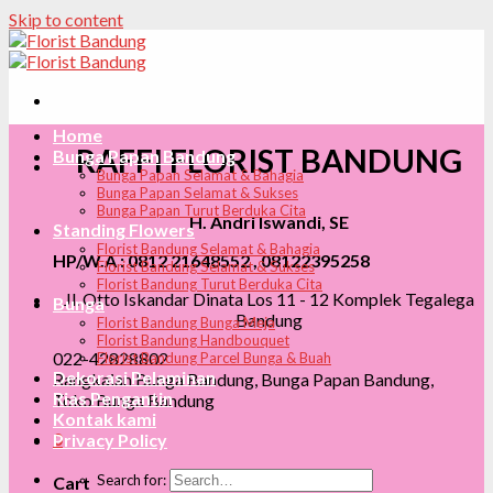
Skip to content
Home
RAFFI FLORIST BANDUNG
Bunga Papan Bandung
Bunga Papan Selamat & Bahagia
Bunga Papan Selamat & Sukses
Bunga Papan Turut Berduka Cita
H. Andri Iswandi, SE
Standing Flowers
Florist Bandung Selamat & Bahagia
HP/W.A : 0812 21648552 , 08122395258
Florist Bandung Selamat & Sukses
Florist Bandung Turut Berduka Cita
Jl. Otto Iskandar Dinata Los 11 - 12 Komplek Tegalega
Bunga
Bandung
Florist Bandung Bunga Meja
Florist Bandung Handbouquet
022-42828802
Florist Bandung Parcel Bunga & Buah
Dekorasi Pelaminan
Rangkaian Bunga Bandung, Bunga Papan Bandung,
Rias Pengantin
Toko Bunga Bandung
Kontak kami
0
Privacy Policy
Search for:
Cart