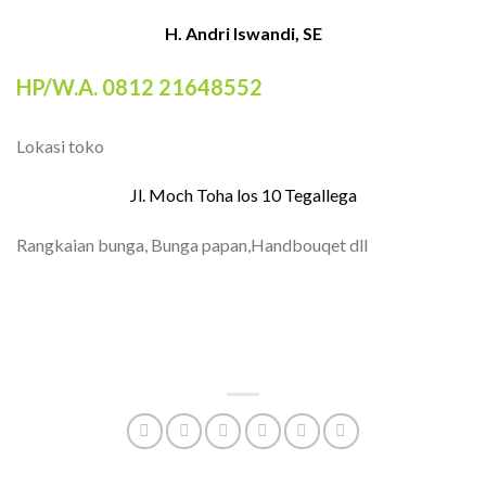
H. Andri Iswandi, SE
HP/W.A. 0812 21648552
Lokasi toko
Jl. Moch Toha los 10 Tegallega
Rangkaian bunga, Bunga papan,Handbouqet dll
TOKO BUNGA BANDUNG| FLORIST
BANDUNG | BUNGA PAPAN BANDUNG |
TOKO BUNGA BANDUNG MURAH