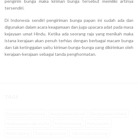
pengirim bunga maka kiriman bunga tersebut memiliki artinya
tersendiri.
Di Indonesia sendiri pengiriman bunga papan ini sudah ada dan
digunakan dalam acara keagamaan dan juga upacara adat pada masa
kejayaan umat Hindu. Ketika ada seorang raja yang menikah maka
istana kerajaan akan penuh terhias dengan berbagai macam bunga
dan tak ketinggalan yaitu kiriman bunga-bunga yang dikirimkan oleh
kerajaan-kerajaan sebagai tanda penghormatan.
TAGS
Bunga papan bandung
bunga papan jakarta
bunga papan subang
bunga papan yogyakarta
Florist bandung
florist jakarta
florist subang
florist yogyakarta
Toko bunga bandung