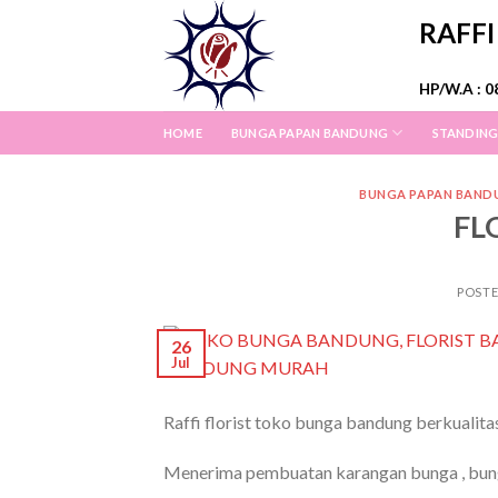
Skip
RAFF
to
content
HP/W.A : 0
HOME
BUNGA PAPAN BANDUNG
STANDING
BUNGA PAPAN BAND
FL
POST
26
Jul
Raffi florist toko bunga bandung berkualita
Menerima pembuatan karangan bunga , bunga