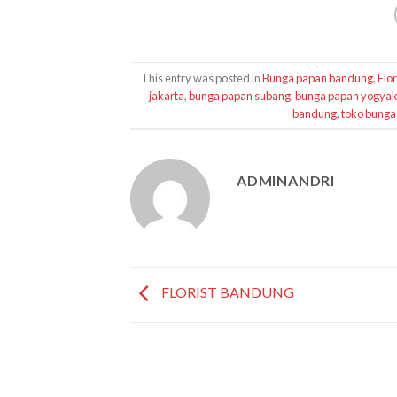
This entry was posted in
Bunga papan bandung
,
Flo
jakarta
,
bunga papan subang
,
bunga papan yogyak
bandung
,
toko bunga
ADMINANDRI
FLORIST BANDUNG