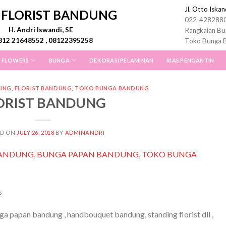
Jl. Otto Iska
I FLORIST BANDUNG
022-428288
H. Andri Iswandi, SE
Rangkaian Bu
812 21648552 , 08122395258
Toko Bunga 
 FLOWERS
BUNGA
DEKORASI PELAMINAN
RIAS PENGANTIN
UNG
,
FLORIST BANDUNG
,
TOKO BUNGA BANDUNG
ORIST BANDUNG
ED ON
JULY 26, 2018
BY
ADMINANDRI
s
 papan bandung , handbouquet bandung, standing florist dll ,