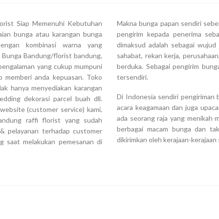
florist Siap Memenuhi Kebutuhan
Makna bunga papan sendiri seben
aian bunga atau karangan bunga
pengirim kepada penerima seba
dengan kombinasi warna yang
dimaksud adalah sebagai wujud a
 Bunga Bandung/florist bandung,
sahabat, rekan kerja, perusahaa
an pengalaman yang cukup mumpuni
berduka. Sebagai pengirim bunga
ap memberi anda kepuasan. Toko
tersendiri.
tidak hanya menyediakan karangan
Di Indonesia sendiri pengiriman
dding dekorasi parcel buah dll.
acara keagamaan dan juga upaca
website (customer service) kami,
ada seorang raja yang menikah m
ndung raffi florist yang sudah
berbagai macam bunga dan tak 
s & pelayanan terhadap customer
dikirimkan oleh kerajaan-kerajaa
ng saat melakukan pemesanan di