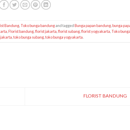
rist Bandung
,
Toko bunga bandung
and tagged
Bunga papan bandung
,
bunga pap
arta
,
Florist bandung
,
florist jakarta
,
florist subang
,
florist yogyakarta
,
Toko bung
 jakarta
,
toko bunga subang
,
toko bunga yogyakarta
.
FLORIST BANDUNG