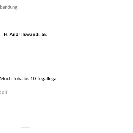
 bandung,
H. Andri Iswandi, SE
. Moch Toha los 10 Tegallega
 dll
| FLORIST BANDUNG | BUNGA
OKO BUNGA BANDUNG MURAH