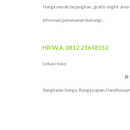
Harga murah terjangkau , gratis ongkir area
informasi pemesanan hubungi :
HP/W.A. 0812 21648552
Lokasi toko
Jl
Rangkaian bunga, Bunga papan,Handbouqet
TOKO BUNGA BANDUNG
PAPAN BANDUNG | T