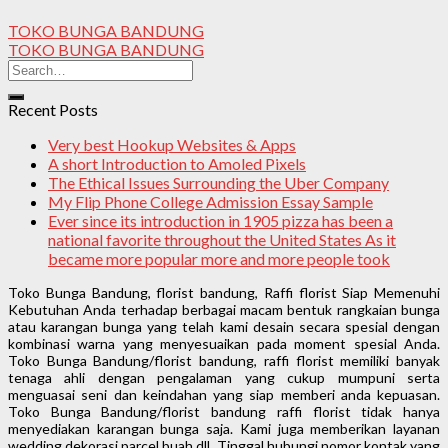
TOKO BUNGA BANDUNG
TOKO BUNGA BANDUNG
Recent Posts
Very best Hookup Websites & Apps
A short Introduction to Amoled Pixels
The Ethical Issues Surrounding the Uber Company
My Flip Phone College Admission Essay Sample
Ever since its introduction in 1905 pizza has been a
national favorite throughout the United States As it
became more popular more and more people took
Toko Bunga Bandung, florist bandung, Raffi florist Siap Memenuhi
Kebutuhan Anda terhadap berbagai macam bentuk rangkaian bunga
atau karangan bunga yang telah kami desain secara spesial dengan
kombinasi warna yang menyesuaikan pada moment spesial Anda.
Toko Bunga Bandung/florist bandung, raffi florist memiliki banyak
tenaga ahli dengan pengalaman yang cukup mumpuni serta
menguasai seni dan keindahan yang siap memberi anda kepuasan.
Toko Bunga Bandung/florist bandung raffi florist tidak hanya
menyediakan karangan bunga saja. Kami juga memberikan layanan
wedding dekorasi parcel buah dll. Tinggal hubungi nomor kontak yang