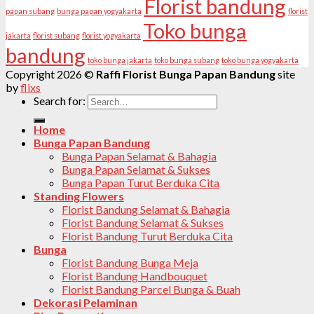
Florist bandung
papan subang
bunga papan yogyakarta
florist
Toko bunga
jakarta
florist subang
florist yogyakarta
bandung
toko bunga jakarta
toko bunga subang
toko bunga yogyakarta
Copyright 2026 ©
Raffi Florist Bunga Papan Bandung
site
by
flixs
Search for:
Home
Bunga Papan Bandung
Bunga Papan Selamat & Bahagia
Bunga Papan Selamat & Sukses
Bunga Papan Turut Berduka Cita
Standing Flowers
Florist Bandung Selamat & Bahagia
Florist Bandung Selamat & Sukses
Florist Bandung Turut Berduka Cita
Bunga
Florist Bandung Bunga Meja
Florist Bandung Handbouquet
Florist Bandung Parcel Bunga & Buah
Dekorasi Pelaminan