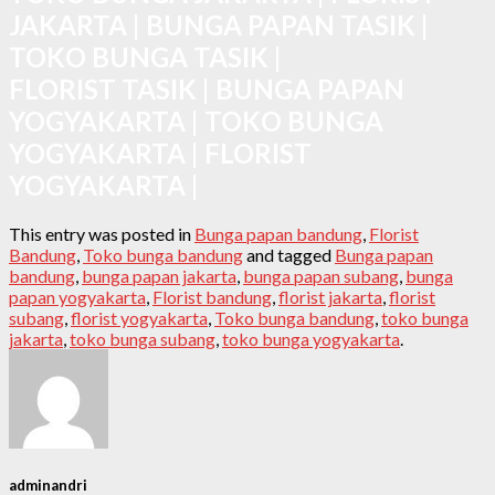
JAKARTA | BUNGA PAPAN TASIK |
TOKO BUNGA TASIK |
FLORIST TASIK | BUNGA PAPAN
YOGYAKARTA | TOKO BUNGA
YOGYAKARTA | FLORIST
YOGYAKARTA |
This entry was posted in
Bunga papan bandung
,
Florist
Bandung
,
Toko bunga bandung
and tagged
Bunga papan
bandung
,
bunga papan jakarta
,
bunga papan subang
,
bunga
papan yogyakarta
,
Florist bandung
,
florist jakarta
,
florist
subang
,
florist yogyakarta
,
Toko bunga bandung
,
toko bunga
jakarta
,
toko bunga subang
,
toko bunga yogyakarta
.
adminandri