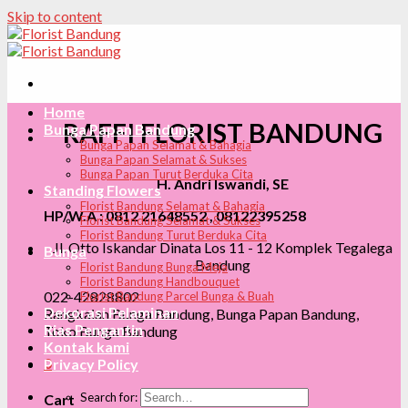
Skip to content
Home
RAFFI FLORIST BANDUNG
Bunga Papan Bandung
Bunga Papan Selamat & Bahagia
Bunga Papan Selamat & Sukses
Bunga Papan Turut Berduka Cita
H. Andri Iswandi, SE
Standing Flowers
Florist Bandung Selamat & Bahagia
HP/W.A : 0812 21648552 , 08122395258
Florist Bandung Selamat & Sukses
Florist Bandung Turut Berduka Cita
Jl. Otto Iskandar Dinata Los 11 - 12 Komplek Tegalega
Bunga
Bandung
Florist Bandung Bunga Meja
Florist Bandung Handbouquet
022-42828802
Florist Bandung Parcel Bunga & Buah
Dekorasi Pelaminan
Rangkaian Bunga Bandung, Bunga Papan Bandung,
Rias Pengantin
Toko Bunga Bandung
Kontak kami
0
Privacy Policy
Search for:
Cart