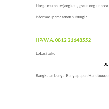
Harga murah terjangkau , gratis ongkir area
informasi pemesanan hubungi :
HP/W.A. 0812 21648552
Lokasi toko
Jl
Rangkaian bunga, Bunga papan,Handbouqet
TOKO BUNGA BANDUNG
PAPAN BANDUNG | T