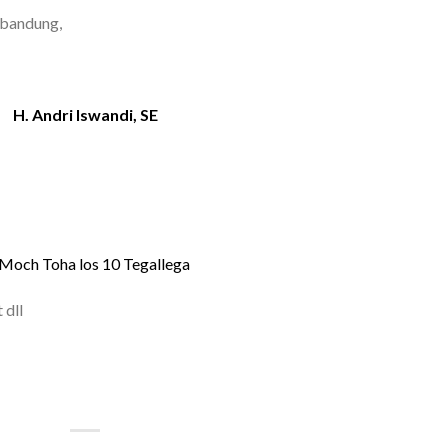
 bandung,
H. Andri Iswandi, SE
. Moch Toha los 10 Tegallega
 dll
| FLORIST BANDUNG | BUNGA
OKO BUNGA BANDUNG MURAH