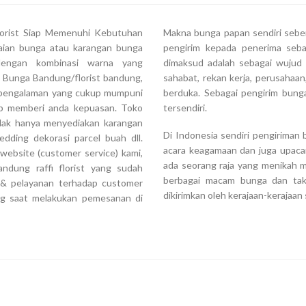
florist Siap Memenuhi Kebutuhan
Makna bunga papan sendiri seben
aian bunga atau karangan bunga
pengirim kepada penerima seba
dengan kombinasi warna yang
dimaksud adalah sebagai wujud a
 Bunga Bandung/florist bandung,
sahabat, rekan kerja, perusahaa
an pengalaman yang cukup mumpuni
berduka. Sebagai pengirim bunga
ap memberi anda kepuasan. Toko
tersendiri.
tidak hanya menyediakan karangan
Di Indonesia sendiri pengiriman
dding dekorasi parcel buah dll.
acara keagamaan dan juga upaca
website (customer service) kami,
ada seorang raja yang menikah m
ndung raffi florist yang sudah
berbagai macam bunga dan tak 
s & pelayanan terhadap customer
dikirimkan oleh kerajaan-kerajaa
ng saat melakukan pemesanan di