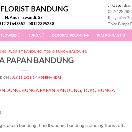
Jl. Otto Iska
I FLORIST BANDUNG
022-428288
H. Andri Iswandi, SE
Rangkaian Bu
812 21648552 , 08122395258
Toko Bunga 
 FLOWERS
BUNGA
DEKORASI PELAMINAN
RIAS PENGANTIN
UNG
,
FLORIST BANDUNG
,
TOKO BUNGA BANDUNG
A PAPAN BANDUNG
ED ON
JULY 18, 2018
BY
ADMINANDRI
s
 papan bandung , handbouquet bandung, standing florist dll ,