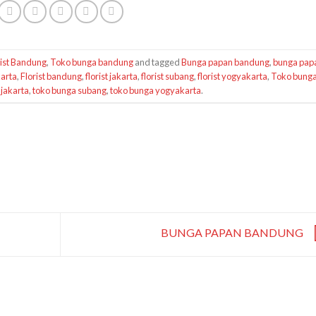
rist Bandung
,
Toko bunga bandung
and tagged
Bunga papan bandung
,
bunga pap
arta
,
Florist bandung
,
florist jakarta
,
florist subang
,
florist yogyakarta
,
Toko bung
 jakarta
,
toko bunga subang
,
toko bunga yogyakarta
.
BUNGA PAPAN BANDUNG