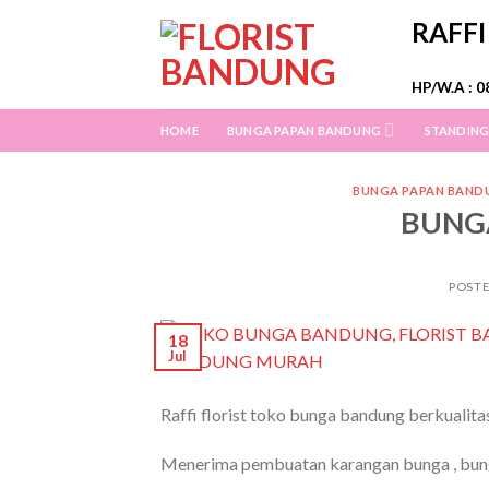
Skip
RAFF
to
content
HP/W.A : 0
HOME
BUNGA PAPAN BANDUNG
STANDING
BUNGA PAPAN BAND
BUNG
POST
18
Jul
Raffi florist toko bunga bandung berkualita
Menerima pembuatan karangan bunga , bunga