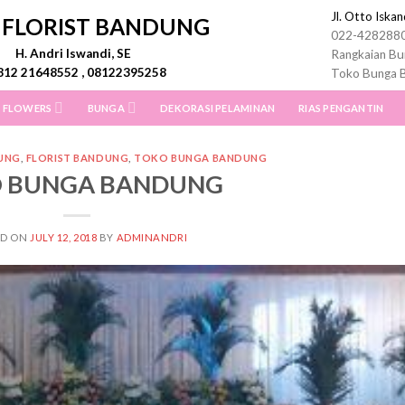
Jl. Otto Iska
I FLORIST BANDUNG
022-428288
H. Andri Iswandi, SE
Rangkaian Bu
812 21648552 , 08122395258
Toko Bunga 
 FLOWERS
BUNGA
DEKORASI PELAMINAN
RIAS PENGANTIN
UNG
,
FLORIST BANDUNG
,
TOKO BUNGA BANDUNG
 BUNGA BANDUNG
ED ON
JULY 12, 2018
BY
ADMINANDRI