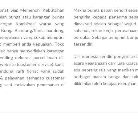
florist Siap Memenuhi Kebutuhan
Makna bunga papan sendiri seben
aian bunga atau karangan bunga
pengirim kepada penerima seba
dengan kombinasi warna yang
dimaksud adalah sebagai wujud a
 Bunga Bandung/florist bandung,
sahabat, rekan kerja, perusahaa
an pengalaman yang cukup mumpuni
berduka. Sebagai pengirim bunga
ap memberi anda kepuasan. Toko
tersendiri.
tidak hanya menyediakan karangan
Di Indonesia sendiri pengiriman
dding dekorasi parcel buah dll.
acara keagamaan dan juga upaca
website (customer service) kami,
ada seorang raja yang menikah m
ndung raffi florist yang sudah
berbagai macam bunga dan tak 
s & pelayanan terhadap customer
dikirimkan oleh kerajaan-kerajaa
ng saat melakukan pemesanan di