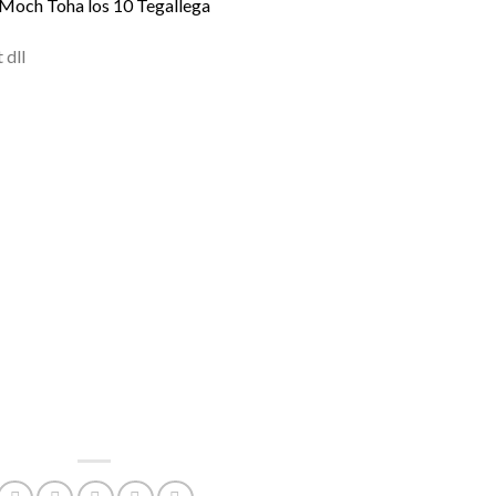
. Moch Toha los 10 Tegallega
 dll
| FLORIST BANDUNG | BUNGA
KO BUNGA BANDUNG MURAH |
 FLORIST GARUT | TOKO BUNGA
 CIANJUR | TOKO BUNGA CIANJUR 
UNGA PAPAN JAKARTA | TOKO BUNG
KARTA | BUNGA PAPAN TASIK | TOK
GA PAPAN YOGYAKARTA | TOKO
FLORIST YOGYAKARTA |