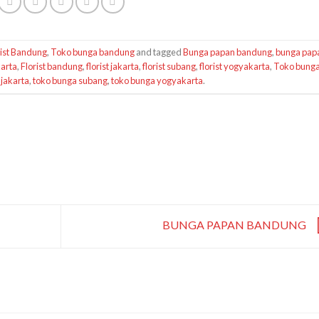
rist Bandung
,
Toko bunga bandung
and tagged
Bunga papan bandung
,
bunga pap
arta
,
Florist bandung
,
florist jakarta
,
florist subang
,
florist yogyakarta
,
Toko bung
 jakarta
,
toko bunga subang
,
toko bunga yogyakarta
.
BUNGA PAPAN BANDUNG