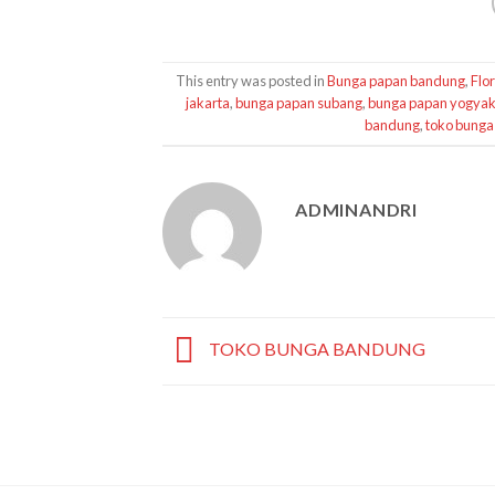
This entry was posted in
Bunga papan bandung
,
Flo
jakarta
,
bunga papan subang
,
bunga papan yogyak
bandung
,
toko bunga
ADMINANDRI
TOKO BUNGA BANDUNG