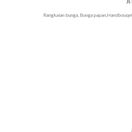
Jl
Rangkaian bunga, Bunga papan,Handbouqet
TOKO BUNGA BANDUNG
PAPAN BANDUNG | TO
BUNGA PAPAN GARUT |
GARUT | BUNGA PAPAN
FLORIST CIANJUR | B
JAKARTA | FLORIST JA
BUNGA TASIK |
FLORIST TASIK | BUN
BUNGA YOGYAKARTA | 