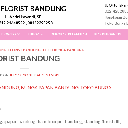
Jl. Otto Iska
I FLORIST BANDUNG
022-428288
H. Andri Iswandi, SE
Rangkaian Bu
812 21648552 , 08122395258
Toko Bunga 
 FLOWERS
BUNGA
DEKORASI PELAMINAN
RIAS PENGANTIN
UNG
,
FLORIST BANDUNG
,
TOKO BUNGA BANDUNG
ORIST BANDUNG
ED ON
JULY 12, 2018
BY
ADMINANDRI
s
 papan bandung , handbouquet bandung, standing florist dll ,