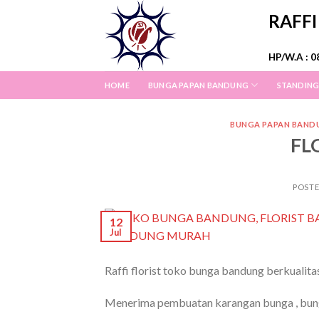
Skip
RAFF
to
content
HP/W.A : 0
HOME
BUNGA PAPAN BANDUNG
STANDING
BUNGA PAPAN BAND
FL
POST
12
Jul
Raffi florist toko bunga bandung berkualita
Menerima pembuatan karangan bunga , bunga