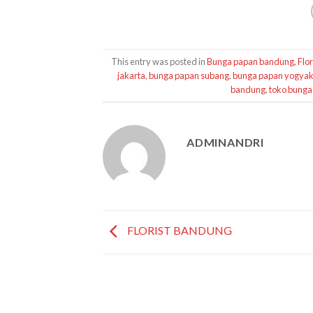
This entry was posted in
Bunga papan bandung
,
Flo
jakarta
,
bunga papan subang
,
bunga papan yogyak
bandung
,
toko bunga
ADMINANDRI
FLORIST BANDUNG