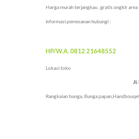
Harga murah terjangkau , gratis ongkir area
informasi pemesanan hubungi :
HP/W.A. 0812 21648552
Lokasi toko
Jl
Rangkaian bunga, Bunga papan,Handbouqet
TOKO BUNGA BANDUNG
PAPAN BANDUNG | T