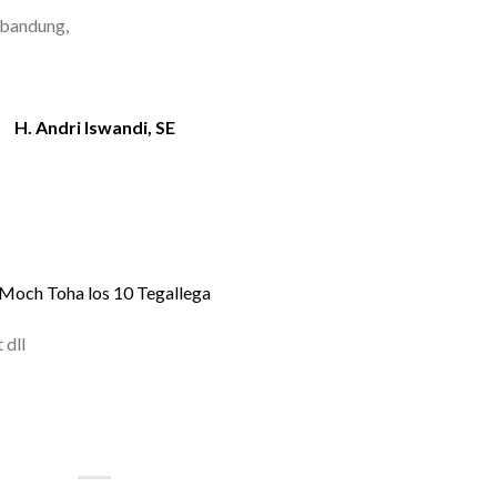
 bandung,
H. Andri Iswandi, SE
. Moch Toha los 10 Tegallega
 dll
| FLORIST BANDUNG | BUNGA
OKO BUNGA BANDUNG MURAH