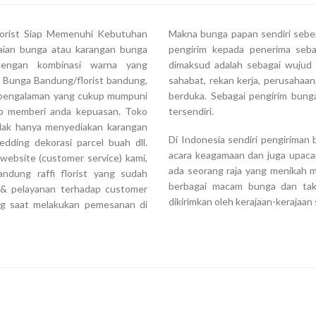
florist Siap Memenuhi Kebutuhan
Makna bunga papan sendiri seben
aian bunga atau karangan bunga
pengirim kepada penerima seba
dengan kombinasi warna yang
dimaksud adalah sebagai wujud a
 Bunga Bandung/florist bandung,
sahabat, rekan kerja, perusahaa
an pengalaman yang cukup mumpuni
berduka. Sebagai pengirim bunga
ap memberi anda kepuasan. Toko
tersendiri.
tidak hanya menyediakan karangan
Di Indonesia sendiri pengiriman
dding dekorasi parcel buah dll.
acara keagamaan dan juga upaca
website (customer service) kami,
ada seorang raja yang menikah m
ndung raffi florist yang sudah
berbagai macam bunga dan tak 
s & pelayanan terhadap customer
dikirimkan oleh kerajaan-kerajaa
ng saat melakukan pemesanan di