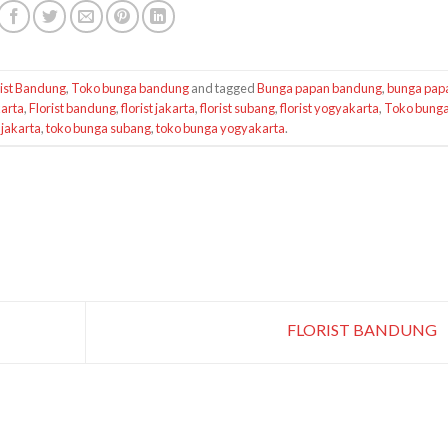
rist Bandung
,
Toko bunga bandung
and tagged
Bunga papan bandung
,
bunga pap
arta
,
Florist bandung
,
florist jakarta
,
florist subang
,
florist yogyakarta
,
Toko bung
 jakarta
,
toko bunga subang
,
toko bunga yogyakarta
.
FLORIST BANDUNG