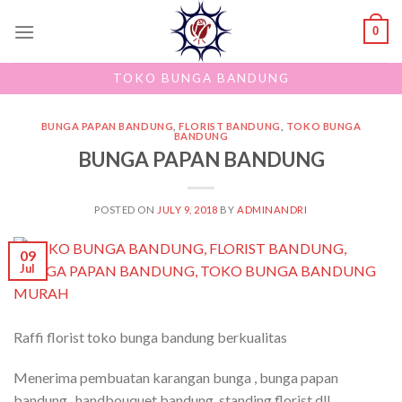
Skip
0
to
content
TOKO BUNGA BANDUNG
BUNGA PAPAN BANDUNG
,
FLORIST BANDUNG
,
TOKO BUNGA
BANDUNG
BUNGA PAPAN BANDUNG
POSTED ON
JULY 9, 2018
BY
ADMINANDRI
09
Jul
Raffi florist toko bunga bandung berkualitas
Menerima pembuatan karangan bunga , bunga papan
bandung , handbouquet bandung, standing florist dll ,