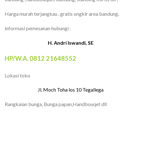
Harga murah terjangkau , gratis ongkir area bandung,
informasi pemesanan hubungi :
H. Andri Iswandi, SE
HP/W.A. 0812 21648552
Lokasi toko
Jl. Moch Toha los 10 Tegallega
Rangkaian bunga, Bunga papan,Handbouqet dll
TOKO BUNGA BANDUNG| FLORIST
BANDUNG | BUNGA PAPAN BANDUNG |
TOKO BUNGA BANDUNG MURAH