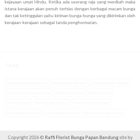
kejayaan umat Hindu. Ketika ada seorang raja yang menikah maka
istana kerajaan akan penuh terhias dengan berbagai macam bunga
dan tak ketinggalan yaitu kiriman bunga-bunga yang dikirimkan oleh
kerajaan-kerajaan sebagai tanda penghormatan.
TAGS
Bunga papan bandung
bunga papan jakarta
bunga papan subang
bunga papan yogyakarta
Florist bandung
florist jakarta
florist subang
florist yogyakarta
Toko bunga bandung
toko bunga jakarta
toko bunga subang
toko bunga yogyakarta
Copyright 2026 ©
Raffi Florist Bunga Papan Bandung
site by