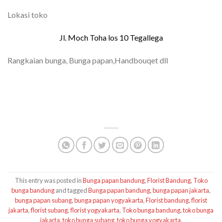
Lokasi toko
Jl. Moch Toha los 10 Tegallega
Rangkaian bunga, Bunga papan,Handbouqet dll
TOKO BUNGA BANDUNG| FLORIST
BANDUNG | BUNGA PAPAN BANDUNG |
TOKO BUNGA BANDUNG MURAH
This entry was posted in
Bunga papan bandung
,
Florist Bandung
,
Toko
bunga bandung
and tagged
Bunga papan bandung
,
bunga papan jakarta
,
bunga papan subang
,
bunga papan yogyakarta
,
Florist bandung
,
florist
jakarta
,
florist subang
,
florist yogyakarta
,
Toko bunga bandung
,
toko bunga
jakarta
,
toko bunga subang
,
toko bunga yogyakarta
.