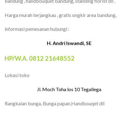
bandung , handbouquet bandung, standing florist dll ,
Harga murah terjangkau , gratis ongkir area bandung,
informasi pemesanan hubungi :
H. Andri Iswandi, SE
HP/W.A. 0812 21648552
Lokasi toko
Jl. Moch Toha los 10 Tegallega
Rangkaian bunga, Bunga papan,Handbouqet dll
TOKO BUNGA BANDUNG| FLORIST
BANDUNG | BUNGA PAPAN BANDUNG |
TOKO BUNGA BANDUNG MURAH