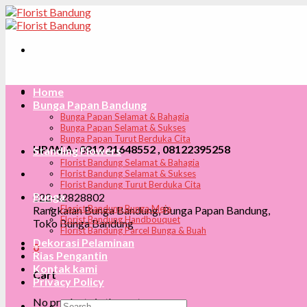
Skip
to
content
Home
Bunga Papan Bandung
Bunga Papan Selamat & Bahagia
Bunga Papan Selamat & Sukses
Bunga Papan Turut Berduka Cita
HP/W.A : 0812 21648552 , 08122395258
Standing Flowers
Florist Bandung Selamat & Bahagia
Florist Bandung Selamat & Sukses
Florist Bandung Turut Berduka Cita
Bunga
022-42828802
Florist Bandung Bunga Meja
Rangkaian Bunga Bandung, Bunga Papan Bandung,
Florist Bandung Handbouquet
Toko Bunga Bandung
Florist Bandung Parcel Bunga & Buah
Dekorasi Pelaminan
0
Rias Pengantin
Kontak kami
Cart
Privacy Policy
No products in the cart.
Search