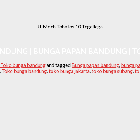
Jl. Moch Toha los 10 Tegallega
ANDUNG | BUNGA PAPAN BANDUNG |
,
Toko bunga bandung
and tagged
Bunga papan bandung
,
bunga pa
,
Toko bunga bandung
,
toko bunga jakarta
,
toko bunga subang
,
to