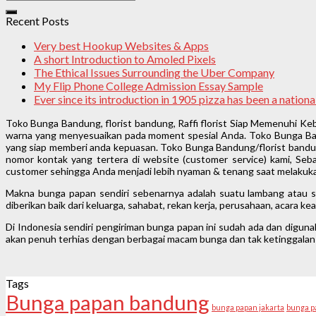
Recent Posts
Very best Hookup Websites & Apps
A short Introduction to Amoled Pixels
The Ethical Issues Surrounding the Uber Company
My Flip Phone College Admission Essay Sample
Ever since its introduction in 1905 pizza has been a natio
Toko Bunga Bandung, florist bandung, Raffi florist Siap Memenuhi K
warna yang menyesuaikan pada moment spesial Anda. Toko Bunga Band
yang siap memberi anda kepuasan. Toko Bunga Bandung/florist bandung
nomor kontak yang tertera di website (customer service) kami, Seba
customer sehingga Anda menjadi lebih nyaman & tenang saat melakuka
Makna bunga papan sendiri sebenarnya adalah suatu lambang atau si
diberikan baik dari keluarga, sahabat, rekan kerja, perusahaan, acara 
Di Indonesia sendiri pengiriman bunga papan ini sudah ada dan digun
akan penuh terhias dengan berbagai macam bunga dan tak ketinggalan 
Tags
Bunga papan bandung
bunga papan jakarta
bunga p