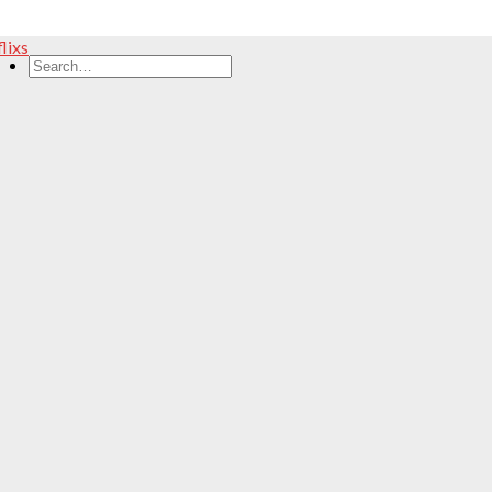
flixs
Search
for: