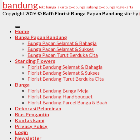
bandung
toko bunga jakarta
toko bunga subang
toko bunga yogyakarta
Copyright 2026 ©
Raffi Florist Bunga Papan Bandung
site by
Home
Bunga Papan Bandung
Bunga Papan Selamat & Bahagia
Bunga Papan Selamat & Sukses
Bunga Papan Turut Berduka Cita
Standing Flowers
Florist Bandung Selamat & Bahagia
Florist Bandung Selamat & Sukses
Florist Bandung Turut Berduka Cita
Bunga
Florist Bandung Bunga Meja
Florist Bandung Handbouquet
Florist Bandung Parcel Bunga & Buah
Dekorasi Pelaminan
Rias Pengantin
Kontak kami
Privacy Policy
Login
Newsletter