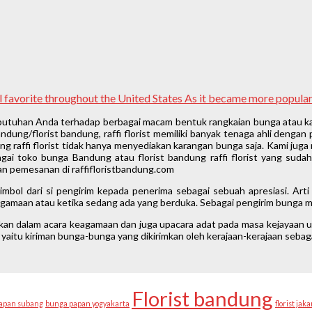
nal favorite throughout the United States As it became more popul
ebutuhan Anda terhadap berbagai macam bentuk rangkaian bunga atau ka
ung/florist bandung, raffi florist memiliki banyak tenaga ahli denga
 raffi florist tidak hanya menyediakan karangan bunga saja. Kami juga 
gai toko bunga Bandung atau florist bandung raffi florist yang suda
n pemesanan di raffifloristbandung.com
mbol dari si pengirim kepada penerima sebagai sebuah apresiasi. Ar
keagamaan atau ketika sedang ada yang berduka. Sebagai pengirim bunga ma
akan dalam acara keagamaan dan juga upacara adat pada masa kejayaan u
yaitu kiriman bunga-bunga yang dikirimkan oleh kerajaan-kerajaan seba
Florist bandung
apan subang
bunga papan yogyakarta
florist jaka