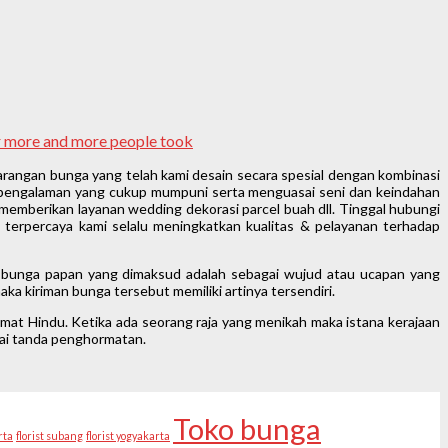
ar more and more people took
rangan bunga yang telah kami desain secara spesial dengan kombinasi
n pengalaman yang cukup mumpuni serta menguasai seni dan keindahan
memberikan layanan wedding dekorasi parcel buah dll. Tinggal hubungi
h terpercaya kami selalu meningkatkan kualitas & pelayanan terhadap
ti bunga papan yang dimaksud adalah sebagai wujud atau ucapan yang
ka kiriman bunga tersebut memiliki artinya tersendiri.
mat Hindu. Ketika ada seorang raja yang menikah maka istana kerajaan
gai tanda penghormatan.
Toko bunga
rta
florist subang
florist yogyakarta