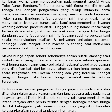
kombinasi warna yang menyesuaikan pada moment spesial Anda.
Toko Bunga Bandung/florist bandung, raffi florist memiliki banyak
tenaga ahli dengan pengalaman yang cukup mumpuni serta
menguasai seni dan keindahan yang siap memberi anda kepuasan.
Toko Bunga Bandung/florist bandung raffi florist tidak hanya
menyediakan karangan bunga saja. Kami juga memberikan layanan
wedding dekorasi parcel buah dll. Tinggal hubungi nomor kontak yang
tertera di website (customer service) kami, Sebagai toko bunga
Bandung atau florist bandung raffi florist yang sudah terpercaya kami
selalu meningkatkan kualitas & pelayanan terhadap customer
sehingga Anda menjadi lebih nyaman & tenang saat melakukan
pemesanan di raffifloristbandung.com
Makna bunga papan sendiri sebenarnya adalah suatu lambang atau
simbol dari si pengirim kepada penerima sebagai sebuah apresiasi.
Arti bunga papan yang dimaksud adalah sebagai wujud atau ucapan
yang diberikan baik dari keluarga, sahabat, rekan kerja, perusahaan,
acara keagamaan atau ketika sedang ada yang berduka. Sebagai
pengirim bunga maka kiriman bunga tersebut memiliki artinya
tersendiri.
Di Indonesia sendiri pengiriman bunga papan ini sudah ada dan
digunakan dalam acara keagamaan dan juga upacara adat pada masa
kejayaan umat Hindu. Ketika ada seorang raja yang menikah maka
istana kerajaan akan penuh terhias dengan berbagai macam bunga
dan tak ketinggalan yaitu kiriman bunga-bunga yang dikirimkan oleh
kerajaan-kerajaan sebagai tanda penghormatan.