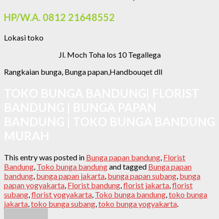
HP/W.A. 0812 21648552
Lokasi toko
Jl. Moch Toha los 10 Tegallega
Rangkaian bunga, Bunga papan,Handbouqet dll
TOKO BUNGA BANDUNG| FLORIST
BANDUNG | BUNGA PAPAN
BANDUNG | TOKO BUNGA BANDUNG
MURAH
This entry was posted in
Bunga papan bandung
,
Florist
Bandung
,
Toko bunga bandung
and tagged
Bunga papan
bandung
,
bunga papan jakarta
,
bunga papan subang
,
bunga
papan yogyakarta
,
Florist bandung
,
florist jakarta
,
florist
subang
,
florist yogyakarta
,
Toko bunga bandung
,
toko bunga
jakarta
,
toko bunga subang
,
toko bunga yogyakarta
.