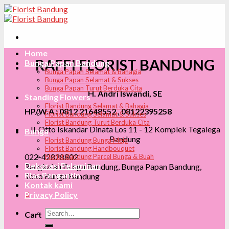
Skip
to
content
Home
RAFFI FLORIST BANDUNG
Bunga Papan Bandung
Bunga Papan Selamat & Bahagia
Bunga Papan Selamat & Sukses
Bunga Papan Turut Berduka Cita
H. Andri Iswandi, SE
Standing Flowers
Florist Bandung Selamat & Bahagia
HP/W.A : 0812 21648552 , 08122395258
Florist Bandung Selamat & Sukses
Florist Bandung Turut Berduka Cita
Jl. Otto Iskandar Dinata Los 11 - 12 Komplek Tegalega
Bunga
Bandung
Florist Bandung Bunga Meja
Florist Bandung Handbouquet
022-42828802
Florist Bandung Parcel Bunga & Buah
Dekorasi Pelaminan
Rangkaian Bunga Bandung, Bunga Papan Bandung,
Rias Pengantin
Toko Bunga Bandung
Kontak kami
0
Privacy Policy
Search
Cart
for: