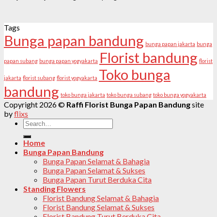
Tags
Bunga papan bandung
bunga papan jakarta
bunga
Florist bandung
papan subang
bunga papan yogyakarta
florist
Toko bunga
jakarta
florist subang
florist yogyakarta
bandung
toko bunga jakarta
toko bunga subang
toko bunga yogyakarta
Copyright 2026 ©
Raffi Florist Bunga Papan Bandung
site
by
flixs
Search
for:
Home
Bunga Papan Bandung
Bunga Papan Selamat & Bahagia
Bunga Papan Selamat & Sukses
Bunga Papan Turut Berduka Cita
Standing Flowers
Florist Bandung Selamat & Bahagia
Florist Bandung Selamat & Sukses
Florist Bandung Turut Berduka Cita