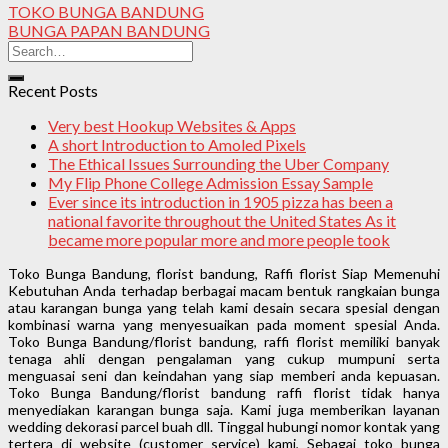
TOKO BUNGA BANDUNG
BUNGA PAPAN BANDUNG
Recent Posts
Very best Hookup Websites & Apps
A short Introduction to Amoled Pixels
The Ethical Issues Surrounding the Uber Company
My Flip Phone College Admission Essay Sample
Ever since its introduction in 1905 pizza has been a
national favorite throughout the United States As it
became more popular more and more people took
Toko Bunga Bandung, florist bandung, Raffi florist Siap Memenuhi
Kebutuhan Anda terhadap berbagai macam bentuk rangkaian bunga
atau karangan bunga yang telah kami desain secara spesial dengan
kombinasi warna yang menyesuaikan pada moment spesial Anda.
Toko Bunga Bandung/florist bandung, raffi florist memiliki banyak
tenaga ahli dengan pengalaman yang cukup mumpuni serta
menguasai seni dan keindahan yang siap memberi anda kepuasan.
Toko Bunga Bandung/florist bandung raffi florist tidak hanya
menyediakan karangan bunga saja. Kami juga memberikan layanan
wedding dekorasi parcel buah dll. Tinggal hubungi nomor kontak yang
tertera di website (customer service) kami, Sebagai toko bunga