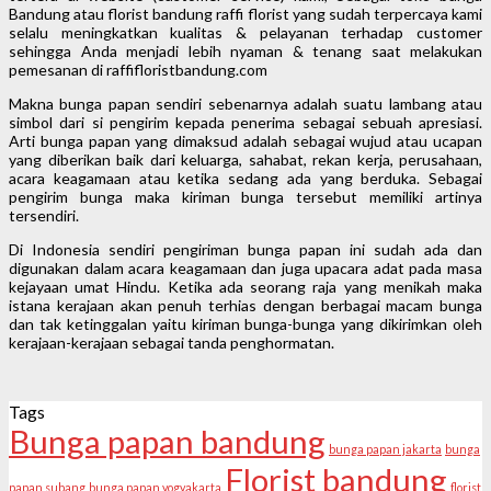
Bandung atau florist bandung raffi florist yang sudah terpercaya kami
selalu meningkatkan kualitas & pelayanan terhadap customer
sehingga Anda menjadi lebih nyaman & tenang saat melakukan
pemesanan di raffifloristbandung.com
Makna bunga papan sendiri sebenarnya adalah suatu lambang atau
simbol dari si pengirim kepada penerima sebagai sebuah apresiasi.
Arti bunga papan yang dimaksud adalah sebagai wujud atau ucapan
yang diberikan baik dari keluarga, sahabat, rekan kerja, perusahaan,
acara keagamaan atau ketika sedang ada yang berduka. Sebagai
pengirim bunga maka kiriman bunga tersebut memiliki artinya
tersendiri.
Di Indonesia sendiri pengiriman bunga papan ini sudah ada dan
digunakan dalam acara keagamaan dan juga upacara adat pada masa
kejayaan umat Hindu. Ketika ada seorang raja yang menikah maka
istana kerajaan akan penuh terhias dengan berbagai macam bunga
dan tak ketinggalan yaitu kiriman bunga-bunga yang dikirimkan oleh
kerajaan-kerajaan sebagai tanda penghormatan.
Tags
Bunga papan bandung
bunga papan jakarta
bunga
Florist bandung
papan subang
bunga papan yogyakarta
florist