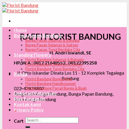
Skip
to
content
Home
RAFFI FLORIST BANDUNG
Bunga Papan Bandung
Bunga Papan Selamat & Bahagia
Bunga Papan Selamat & Sukses
Bunga Papan Turut Berduka Cita
H. Andri Iswandi, SE
Standing Flowers
Florist Bandung Selamat & Bahagia
HP/W.A : 0812 21648552 , 08122395258
Florist Bandung Selamat & Sukses
Florist Bandung Turut Berduka Cita
Jl. Otto Iskandar Dinata Los 11 - 12 Komplek Tegalega
Bunga
Bandung
Florist Bandung Bunga Meja
Florist Bandung Handbouquet
022-42828802
Florist Bandung Parcel Bunga & Buah
Dekorasi Pelaminan
Rangkaian Bunga Bandung, Bunga Papan Bandung,
Rias Pengantin
Toko Bunga Bandung
Kontak kami
0
Privacy Policy
Search
Cart
for: