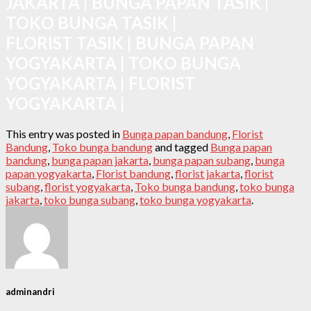
JAKARTA | BUNGA PAPAN TASIK |
TOKO BUNGA TASIK |
FLORIST TASIK | BUNGA PAPAN
YOGYAKARTA | TOKO BUNGA
YOGYAKARTA | FLORIST
YOGYAKARTA |
This entry was posted in
Bunga papan bandung
,
Florist
Bandung
,
Toko bunga bandung
and tagged
Bunga papan
bandung
,
bunga papan jakarta
,
bunga papan subang
,
bunga
papan yogyakarta
,
Florist bandung
,
florist jakarta
,
florist
subang
,
florist yogyakarta
,
Toko bunga bandung
,
toko bunga
jakarta
,
toko bunga subang
,
toko bunga yogyakarta
.
adminandri