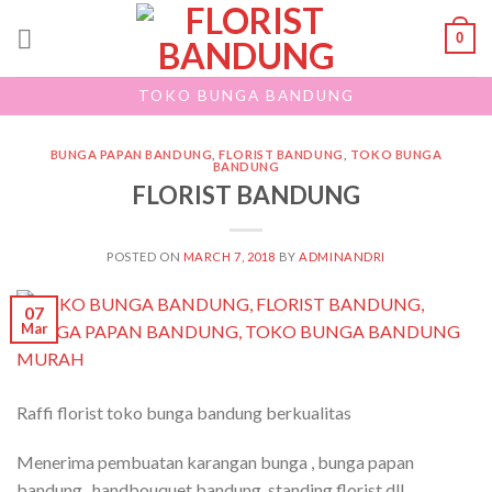
Skip
0
to
content
TOKO BUNGA BANDUNG
BUNGA PAPAN BANDUNG
,
FLORIST BANDUNG
,
TOKO BUNGA
BANDUNG
FLORIST BANDUNG
POSTED ON
MARCH 7, 2018
BY
ADMINANDRI
07
Mar
Raffi florist toko bunga bandung berkualitas
Menerima pembuatan karangan bunga , bunga papan
bandung , handbouquet bandung, standing florist dll ,