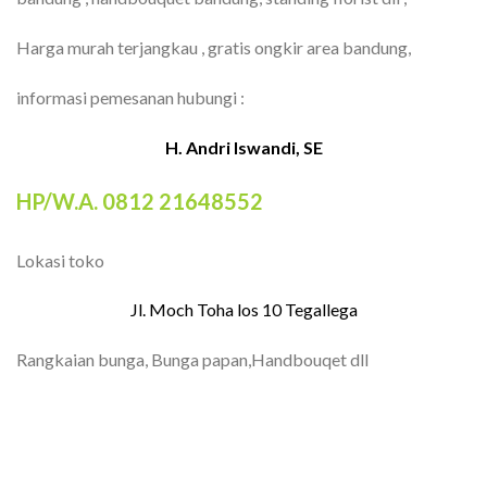
Harga murah terjangkau , gratis ongkir area bandung,
informasi pemesanan hubungi :
H. Andri Iswandi, SE
HP/W.A. 0812 21648552
Lokasi toko
Jl. Moch Toha los 10 Tegallega
Rangkaian bunga, Bunga papan,Handbouqet dll
TOKO BUNGA BANDUNG| FLORIST
BANDUNG | BUNGA PAPAN BANDUNG |
TOKO BUNGA BANDUNG MURAH