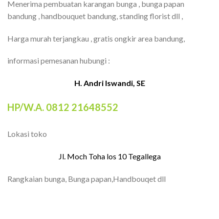
Menerima pembuatan karangan bunga , bunga papan
bandung , handbouquet bandung, standing florist dll ,
Harga murah terjangkau , gratis ongkir area bandung,
informasi pemesanan hubungi :
H. Andri Iswandi, SE
HP/W.A. 0812 21648552
Lokasi toko
Jl. Moch Toha los 10 Tegallega
Rangkaian bunga, Bunga papan,Handbouqet dll
TOKO BUNGA BANDUNG| FLORIST
BANDUNG | BUNGA PAPAN BANDUNG |