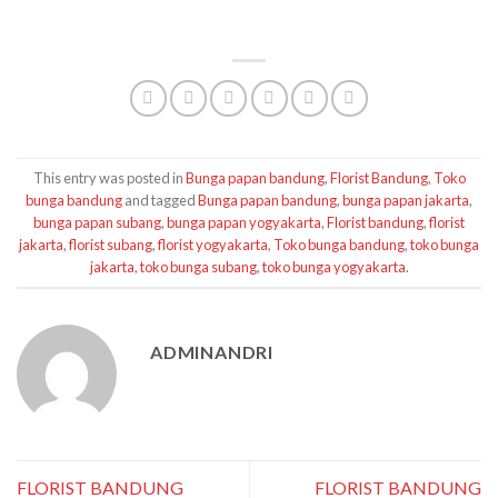
TOKO BUNGA BANDUNG MURAH
This entry was posted in
Bunga papan bandung
,
Florist Bandung
,
Toko
bunga bandung
and tagged
Bunga papan bandung
,
bunga papan jakarta
,
bunga papan subang
,
bunga papan yogyakarta
,
Florist bandung
,
florist
jakarta
,
florist subang
,
florist yogyakarta
,
Toko bunga bandung
,
toko bunga
jakarta
,
toko bunga subang
,
toko bunga yogyakarta
.
ADMINANDRI
FLORIST BANDUNG
FLORIST BANDUNG