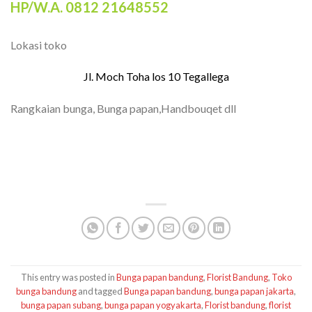
HP/W.A. 0812 21648552
Lokasi toko
Jl. Moch Toha los 10 Tegallega
Rangkaian bunga, Bunga papan,Handbouqet dll
TOKO BUNGA BANDUNG| FLORIST
BANDUNG | BUNGA PAPAN BANDUNG |
TOKO BUNGA BANDUNG MURAH
This entry was posted in
Bunga papan bandung
,
Florist Bandung
,
Toko
bunga bandung
and tagged
Bunga papan bandung
,
bunga papan jakarta
,
bunga papan subang
,
bunga papan yogyakarta
,
Florist bandung
,
florist