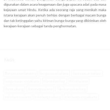
digunakan dalam acara keagamaan dan juga upacara adat pada masa
kejayaan umat Hindu. Ketika ada seorang raja yang menikah maka
istana kerajaan akan penuh terhias dengan berbagai macam bunga
dan tak ketinggalan yaitu kiriman bunga-bunga yang dikirimkan oleh
kerajaan-kerajaan sebagai tanda penghormatan.
TAGS
Bunga papan bandung
bunga papan jakarta
bunga papan subang
bunga papan yogyakarta
Florist bandung
florist jakarta
florist subang
florist yogyakarta
Toko bunga bandung
toko bunga jakarta
toko bunga subang
toko bunga yogyakarta