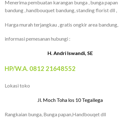
Menerima pembuatan karangan bunga , bunga papan
bandung , handbouquet bandung, standing florist dll ,
Harga murah terjangkau , gratis ongkir area bandung,
informasi pemesanan hubungi :
H. Andri Iswandi, SE
HP/W.A. 0812 21648552
Lokasi toko
Jl. Moch Toha los 10 Tegallega
Rangkaian bunga, Bunga papan,Handbouqet dll
TOKO BUNGA BANDUNG| FLORIST
BANDUNG | BUNGA PAPAN BANDUNG |