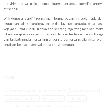
pengirim bunga maka kiriman bunga tersebut memiliki artinya
tersendiri.
Di Indonesia sendiri pengiriman bunga papan ini sudah ada dan
digunakan dalam acara keagamaan dan juga upacara adat pada masa
kejayaan umat Hindu. Ketika ada seorang raja yang menikah maka
istana kerajaan akan penuh terhias dengan berbagai macam bunga
dan tak ketinggalan yaitu kiriman bunga-bunga yang dikirimkan oleh
kerajaan-kerajaan sebagai tanda penghormatan.
TAGS
Bunga papan bandung
bunga papan jakarta
bunga papan subang
bunga papan yogyakarta
Florist bandung
florist jakarta
florist subang
florist yogyakarta
Toko bunga bandung