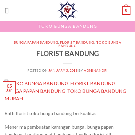
Skip
0
to
content
TOKO BUNGA BANDUNG
BUNGA PAPAN BANDUNG
,
FLORIST BANDUNG
,
TOKO BUNGA
BANDUNG
FLORIST BANDUNG
POSTED ON
JANUARY 5, 2018
BY
ADMINANDRI
05
Jan
Raffi florist toko bunga bandung berkualitas
Menerima pembuatan karangan bunga , bunga papan
bandung , handbouquet bandung, standing florist dll ,