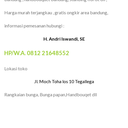
Harga murah terjangkau , gratis ongkir area bandung,
informasi pemesanan hubungi :
H. Andri Iswandi, SE
HP/W.A. 0812 21648552
Lokasi toko
Jl. Moch Toha los 10 Tegallega
Rangkaian bunga, Bunga papan,Handbouqet dll
TOKO BUNGA BANDUNG| FLORIST
BANDUNG | BUNGA PAPAN BANDUNG |
TOKO BUNGA BANDUNG MURAH