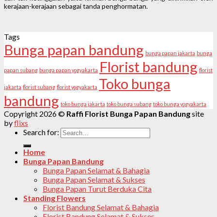
kerajaan-kerajaan sebagai tanda penghormatan.
Tags
Bunga papan bandung
bunga papan jakarta
bunga
Florist bandung
papan subang
bunga papan yogyakarta
florist
Toko bunga
jakarta
florist subang
florist yogyakarta
bandung
toko bunga jakarta
toko bunga subang
toko bunga yogyakarta
Copyright 2026 ©
Raffi Florist Bunga Papan Bandung
site
by
flixs
Search for:
Home
Bunga Papan Bandung
Bunga Papan Selamat & Bahagia
Bunga Papan Selamat & Sukses
Bunga Papan Turut Berduka Cita
Standing Flowers
Florist Bandung Selamat & Bahagia
Florist Bandung Selamat & Sukses