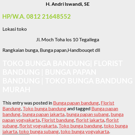
H. Andri Iswandi, SE
HP/W.A. 0812 21648552
Lokasi toko
Jl. Moch Toha los 10 Tegallega
Rangkaian bunga, Bunga papan,Handbouqet dll
TOKO BUNGA BANDUNG| FLORIST
BANDUNG | BUNGA PAPAN
BANDUNG | TOKO BUNGA BANDUNG
MURAH
This entry was posted in
Bunga papan bandung
,
Florist
Bandung
,
Toko bunga bandung
and tagged
Bunga papan
bandung
,
bunga papan jakarta
,
bunga papan subang
,
bunga
papan yogyakarta
,
Florist bandung
,
florist jakarta
,
florist
subang
,
florist yogyakarta
,
Toko bunga bandung
,
toko bunga
jakarta
,
toko bunga subang
,
toko bunga yogyakarta
.