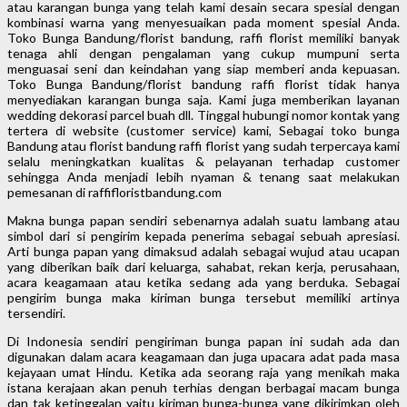
atau karangan bunga yang telah kami desain secara spesial dengan
kombinasi warna yang menyesuaikan pada moment spesial Anda.
Toko Bunga Bandung/florist bandung, raffi florist memiliki banyak
tenaga ahli dengan pengalaman yang cukup mumpuni serta
menguasai seni dan keindahan yang siap memberi anda kepuasan.
Toko Bunga Bandung/florist bandung raffi florist tidak hanya
menyediakan karangan bunga saja. Kami juga memberikan layanan
wedding dekorasi parcel buah dll. Tinggal hubungi nomor kontak yang
tertera di website (customer service) kami, Sebagai toko bunga
Bandung atau florist bandung raffi florist yang sudah terpercaya kami
selalu meningkatkan kualitas & pelayanan terhadap customer
sehingga Anda menjadi lebih nyaman & tenang saat melakukan
pemesanan di raffifloristbandung.com
Makna bunga papan sendiri sebenarnya adalah suatu lambang atau
simbol dari si pengirim kepada penerima sebagai sebuah apresiasi.
Arti bunga papan yang dimaksud adalah sebagai wujud atau ucapan
yang diberikan baik dari keluarga, sahabat, rekan kerja, perusahaan,
acara keagamaan atau ketika sedang ada yang berduka. Sebagai
pengirim bunga maka kiriman bunga tersebut memiliki artinya
tersendiri.
Di Indonesia sendiri pengiriman bunga papan ini sudah ada dan
digunakan dalam acara keagamaan dan juga upacara adat pada masa
kejayaan umat Hindu. Ketika ada seorang raja yang menikah maka
istana kerajaan akan penuh terhias dengan berbagai macam bunga
dan tak ketinggalan yaitu kiriman bunga-bunga yang dikirimkan oleh