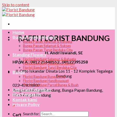
Skip to content
Home
RAFFI FLORIST BANDUNG
Bunga Papan Bandung
Bunga Papan Selamat & Bahagia
Bunga Papan Selamat & Sukses
Bunga Papan Turut Berduka Cita
H. Andri Iswandi, SE
Standing Flowers
Florist Bandung Selamat & Bahagia
HP/W.A : 0812 21648552 , 08122395258
Florist Bandung Selamat & Sukses
Florist Bandung Turut Berduka Cita
Jl. Otto Iskandar Dinata Los 11 - 12 Komplek Tegalega
Bunga
Bandung
Florist Bandung Bunga Meja
Florist Bandung Handbouquet
022-42828802
Florist Bandung Parcel Bunga & Buah
Dekorasi Pelaminan
Rangkaian Bunga Bandung, Bunga Papan Bandung,
Rias Pengantin
Toko Bunga Bandung
Kontak kami
0
Privacy Policy
Search for:
Cart