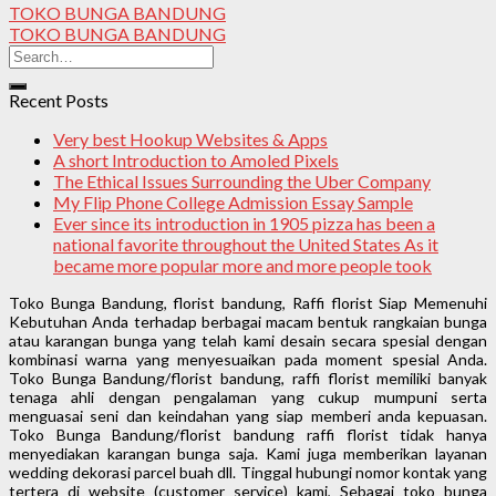
TOKO BUNGA BANDUNG
TOKO BUNGA BANDUNG
Recent Posts
Very best Hookup Websites & Apps
A short Introduction to Amoled Pixels
The Ethical Issues Surrounding the Uber Company
My Flip Phone College Admission Essay Sample
Ever since its introduction in 1905 pizza has been a
national favorite throughout the United States As it
became more popular more and more people took
Toko Bunga Bandung, florist bandung, Raffi florist Siap Memenuhi
Kebutuhan Anda terhadap berbagai macam bentuk rangkaian bunga
atau karangan bunga yang telah kami desain secara spesial dengan
kombinasi warna yang menyesuaikan pada moment spesial Anda.
Toko Bunga Bandung/florist bandung, raffi florist memiliki banyak
tenaga ahli dengan pengalaman yang cukup mumpuni serta
menguasai seni dan keindahan yang siap memberi anda kepuasan.
Toko Bunga Bandung/florist bandung raffi florist tidak hanya
menyediakan karangan bunga saja. Kami juga memberikan layanan
wedding dekorasi parcel buah dll. Tinggal hubungi nomor kontak yang
tertera di website (customer service) kami, Sebagai toko bunga