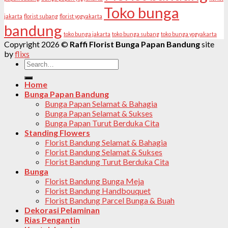
Toko bunga
jakarta
florist subang
florist yogyakarta
bandung
toko bunga jakarta
toko bunga subang
toko bunga yogyakarta
Copyright 2026 ©
Raffi Florist Bunga Papan Bandung
site
by
flixs
Search
for:
Home
Bunga Papan Bandung
Bunga Papan Selamat & Bahagia
Bunga Papan Selamat & Sukses
Bunga Papan Turut Berduka Cita
Standing Flowers
Florist Bandung Selamat & Bahagia
Florist Bandung Selamat & Sukses
Florist Bandung Turut Berduka Cita
Bunga
Florist Bandung Bunga Meja
Florist Bandung Handbouquet
Florist Bandung Parcel Bunga & Buah
Dekorasi Pelaminan
Rias Pengantin