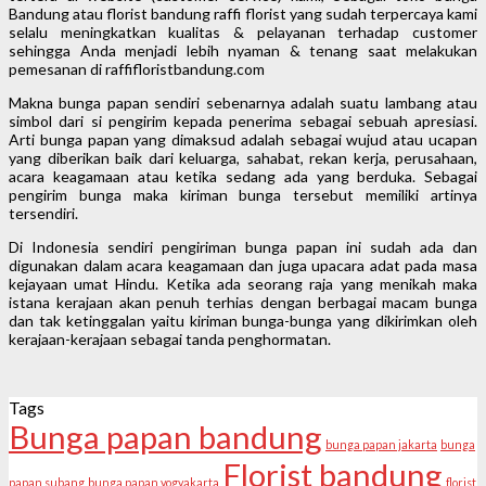
Bandung atau florist bandung raffi florist yang sudah terpercaya kami
selalu meningkatkan kualitas & pelayanan terhadap customer
sehingga Anda menjadi lebih nyaman & tenang saat melakukan
pemesanan di raffifloristbandung.com
Makna bunga papan sendiri sebenarnya adalah suatu lambang atau
simbol dari si pengirim kepada penerima sebagai sebuah apresiasi.
Arti bunga papan yang dimaksud adalah sebagai wujud atau ucapan
yang diberikan baik dari keluarga, sahabat, rekan kerja, perusahaan,
acara keagamaan atau ketika sedang ada yang berduka. Sebagai
pengirim bunga maka kiriman bunga tersebut memiliki artinya
tersendiri.
Di Indonesia sendiri pengiriman bunga papan ini sudah ada dan
digunakan dalam acara keagamaan dan juga upacara adat pada masa
kejayaan umat Hindu. Ketika ada seorang raja yang menikah maka
istana kerajaan akan penuh terhias dengan berbagai macam bunga
dan tak ketinggalan yaitu kiriman bunga-bunga yang dikirimkan oleh
kerajaan-kerajaan sebagai tanda penghormatan.
Tags
Bunga papan bandung
bunga papan jakarta
bunga
Florist bandung
papan subang
bunga papan yogyakarta
florist