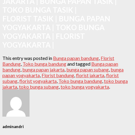
JAKARTA | BUNGA PAPAN TASIK |
TOKO BUNGA TASIK |
FLORIST TASIK | BUNGA PAPAN
YOGYAKARTA | TOKO BUNGA
YOGYAKARTA | FLORIST
YOGYAKARTA |
This entry was posted in
Bunga papan bandung
,
Florist
Bandung
,
Toko bunga bandung
and tagged
Bunga papan
bandung
,
bunga papan jakarta
,
bunga papan subang
,
bunga
papan yogyakarta
,
Florist bandung
,
florist jakarta
,
florist
subang
,
florist yogyakarta
,
Toko bunga bandung
,
toko bunga
jakarta
,
toko bunga subang
,
toko bunga yogyakarta
.
adminandri