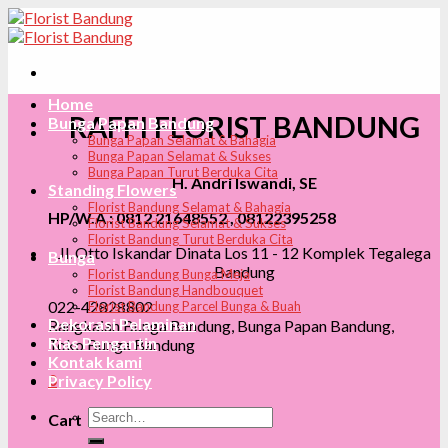
Skip
to
content
Home
RAFFI FLORIST BANDUNG
Bunga Papan Bandung
Bunga Papan Selamat & Bahagia
Bunga Papan Selamat & Sukses
Bunga Papan Turut Berduka Cita
H. Andri Iswandi, SE
Standing Flowers
Florist Bandung Selamat & Bahagia
HP/W.A : 0812 21648552 , 08122395258
Florist Bandung Selamat & Sukses
Florist Bandung Turut Berduka Cita
Jl. Otto Iskandar Dinata Los 11 - 12 Komplek Tegalega
Bunga
Bandung
Florist Bandung Bunga Meja
Florist Bandung Handbouquet
022-42828802
Florist Bandung Parcel Bunga & Buah
Dekorasi Pelaminan
Rangkaian Bunga Bandung, Bunga Papan Bandung,
Rias Pengantin
Toko Bunga Bandung
Kontak kami
0
Privacy Policy
Search
Cart
for: