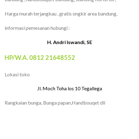
Harga murah terjangkau , gratis ongkir area bandung,
informasi pemesanan hubungi :
H. Andri Iswandi, SE
HP/W.A. 0812 21648552
Lokasi toko
Jl. Moch Toha los 10 Tegallega
Rangkaian bunga, Bunga papan,Handbouqet dll
TOKO BUNGA BANDUNG| FLORIST
BANDUNG | BUNGA PAPAN BANDUNG |
TOKO BUNGA BANDUNG MURAH