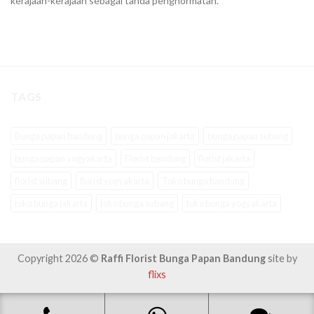
kerajaan-kerajaan sebagai tanda penghormatan.
TAGS
Bunga papan bandung
bunga papan jakarta
bunga papan subang
bunga papan yogyakarta
Florist bandung
florist jakarta
florist subang
florist yogyakarta
Toko bunga bandung
toko bunga jakarta
toko bunga subang
toko bunga yogyakarta
Copyright 2026 ©
Raffi Florist Bunga Papan Bandung
site by
flixs