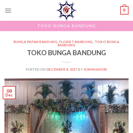
Skip
0
to
content
TOKO BUNGA BANDUNG
BUNGA PAPAN BANDUNG
,
FLORIST BANDUNG
,
TOKO BUNGA
BANDUNG
TOKO BUNGA BANDUNG
POSTED ON
DECEMBER 8, 2017
BY
ADMINANDRI
08
Dec