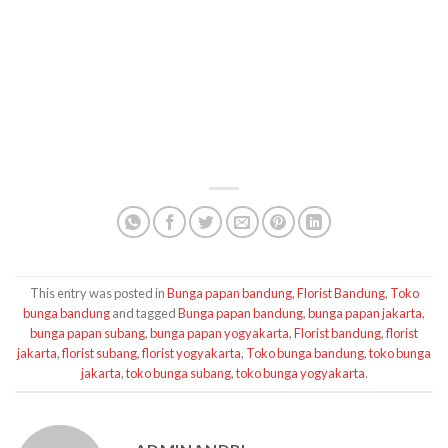
JAKARTA | FLORIST JAKARTA | BUNGA
PAPAN TASIK | TOKO BUNGA TASIK |
FLORIST TASIK | BUNGA PAPAN
YOGYAKARTA | TOKO BUNGA
YOGYAKARTA | FLORIST YOGYAKARTA
|
This entry was posted in
Bunga papan bandung
,
Florist Bandung
,
Toko
bunga bandung
and tagged
Bunga papan bandung
,
bunga papan jakarta
,
bunga papan subang
,
bunga papan yogyakarta
,
Florist bandung
,
florist
jakarta
,
florist subang
,
florist yogyakarta
,
Toko bunga bandung
,
toko bunga
jakarta
,
toko bunga subang
,
toko bunga yogyakarta
.