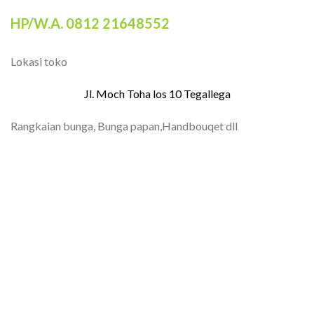
HP/W.A. 0812 21648552
Lokasi toko
Jl. Moch Toha los 10 Tegallega
Rangkaian bunga, Bunga papan,Handbouqet dll
TOKO BUNGA BANDUNG| FLORIST
BANDUNG | BUNGA PAPAN BANDUNG |
TOKO BUNGA BANDUNG MURAH |
BUNGA PAPAN GARUT | FLORIST
GARUT | TOKO BUNGA GARUT | BUNGA
PAPAN CIANJUR | TOKO BUNGA
CIANJUR | FLORIST CIANJUR | BUNGA
PAPAN JAKARTA | TOKO BUNGA