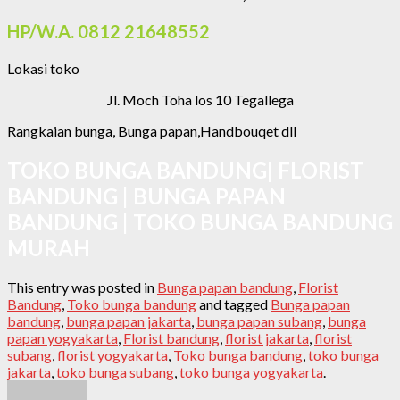
HP/W.A. 0812 21648552
Lokasi toko
Jl. Moch Toha los 10 Tegallega
Rangkaian bunga, Bunga papan,Handbouqet dll
TOKO BUNGA BANDUNG| FLORIST
BANDUNG | BUNGA PAPAN
BANDUNG | TOKO BUNGA BANDUNG
MURAH
This entry was posted in
Bunga papan bandung
,
Florist
Bandung
,
Toko bunga bandung
and tagged
Bunga papan
bandung
,
bunga papan jakarta
,
bunga papan subang
,
bunga
papan yogyakarta
,
Florist bandung
,
florist jakarta
,
florist
subang
,
florist yogyakarta
,
Toko bunga bandung
,
toko bunga
jakarta
,
toko bunga subang
,
toko bunga yogyakarta
.