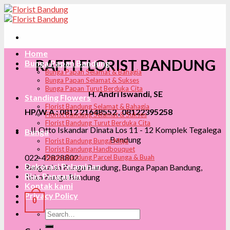
Skip
to
content
Home
RAFFI FLORIST BANDUNG
Bunga Papan Bandung
Bunga Papan Selamat & Bahagia
Bunga Papan Selamat & Sukses
Bunga Papan Turut Berduka Cita
H. Andri Iswandi, SE
Standing Flowers
Florist Bandung Selamat & Bahagia
HP/W.A : 0812 21648552 , 08122395258
Florist Bandung Selamat & Sukses
Florist Bandung Turut Berduka Cita
Jl. Otto Iskandar Dinata Los 11 - 12 Komplek Tegalega
Bunga
Bandung
Florist Bandung Bunga Meja
Florist Bandung Handbouquet
022-42828802
Florist Bandung Parcel Bunga & Buah
Dekorasi Pelaminan
Rangkaian Bunga Bandung, Bunga Papan Bandung,
Rias Pengantin
Toko Bunga Bandung
Kontak kami
Privacy Policy
0
Search
for: