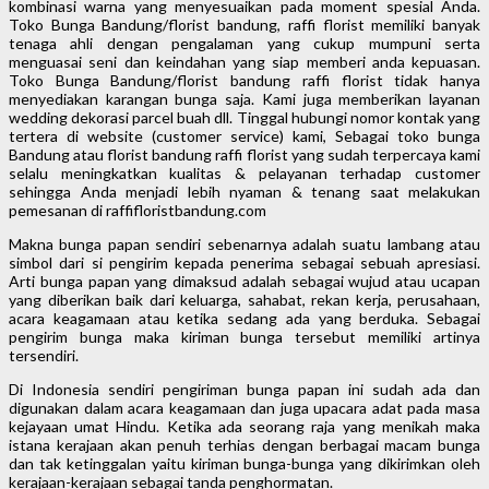
kombinasi warna yang menyesuaikan pada moment spesial Anda.
Toko Bunga Bandung/florist bandung, raffi florist memiliki banyak
tenaga ahli dengan pengalaman yang cukup mumpuni serta
menguasai seni dan keindahan yang siap memberi anda kepuasan.
Toko Bunga Bandung/florist bandung raffi florist tidak hanya
menyediakan karangan bunga saja. Kami juga memberikan layanan
wedding dekorasi parcel buah dll. Tinggal hubungi nomor kontak yang
tertera di website (customer service) kami, Sebagai toko bunga
Bandung atau florist bandung raffi florist yang sudah terpercaya kami
selalu meningkatkan kualitas & pelayanan terhadap customer
sehingga Anda menjadi lebih nyaman & tenang saat melakukan
pemesanan di raffifloristbandung.com
Makna bunga papan sendiri sebenarnya adalah suatu lambang atau
simbol dari si pengirim kepada penerima sebagai sebuah apresiasi.
Arti bunga papan yang dimaksud adalah sebagai wujud atau ucapan
yang diberikan baik dari keluarga, sahabat, rekan kerja, perusahaan,
acara keagamaan atau ketika sedang ada yang berduka. Sebagai
pengirim bunga maka kiriman bunga tersebut memiliki artinya
tersendiri.
Di Indonesia sendiri pengiriman bunga papan ini sudah ada dan
digunakan dalam acara keagamaan dan juga upacara adat pada masa
kejayaan umat Hindu. Ketika ada seorang raja yang menikah maka
istana kerajaan akan penuh terhias dengan berbagai macam bunga
dan tak ketinggalan yaitu kiriman bunga-bunga yang dikirimkan oleh
kerajaan-kerajaan sebagai tanda penghormatan.