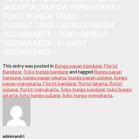
JAKARTA | BUNGA PAPAN TASIK |
TOKO BUNGA TASIK |
FLORIST TASIK | BUNGA PAPAN
YOGYAKARTA | TOKO BUNGA
YOGYAKARTA | FLORIST
YOGYAKARTA |
This entry was posted in
Bunga papan bandung
,
Florist
Bandung
,
Toko bunga bandung
and tagged
Bunga papan
bandung
,
bunga papan jakarta
,
bunga papan subang
,
bunga
papan yogyakarta
,
Florist bandung
,
florist jakarta
,
florist
subang
,
florist yogyakarta
,
Toko bunga bandung
,
toko bunga
jakarta
,
toko bunga subang
,
toko bunga yogyakarta
.
adminandri