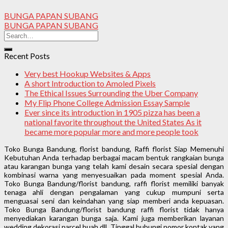
BUNGA PAPAN SUBANG
BUNGA PAPAN SUBANG
Recent Posts
Very best Hookup Websites & Apps
A short Introduction to Amoled Pixels
The Ethical Issues Surrounding the Uber Company
My Flip Phone College Admission Essay Sample
Ever since its introduction in 1905 pizza has been a
national favorite throughout the United States As it
became more popular more and more people took
Toko Bunga Bandung, florist bandung, Raffi florist Siap Memenuhi
Kebutuhan Anda terhadap berbagai macam bentuk rangkaian bunga
atau karangan bunga yang telah kami desain secara spesial dengan
kombinasi warna yang menyesuaikan pada moment spesial Anda.
Toko Bunga Bandung/florist bandung, raffi florist memiliki banyak
tenaga ahli dengan pengalaman yang cukup mumpuni serta
menguasai seni dan keindahan yang siap memberi anda kepuasan.
Toko Bunga Bandung/florist bandung raffi florist tidak hanya
menyediakan karangan bunga saja. Kami juga memberikan layanan
wedding dekorasi parcel buah dll. Tinggal hubungi nomor kontak yang