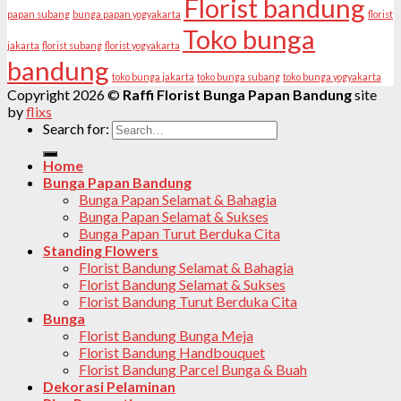
Florist bandung
papan subang
bunga papan yogyakarta
florist
Toko bunga
jakarta
florist subang
florist yogyakarta
bandung
toko bunga jakarta
toko bunga subang
toko bunga yogyakarta
Copyright 2026 ©
Raffi Florist Bunga Papan Bandung
site
by
flixs
Search for:
Home
Bunga Papan Bandung
Bunga Papan Selamat & Bahagia
Bunga Papan Selamat & Sukses
Bunga Papan Turut Berduka Cita
Standing Flowers
Florist Bandung Selamat & Bahagia
Florist Bandung Selamat & Sukses
Florist Bandung Turut Berduka Cita
Bunga
Florist Bandung Bunga Meja
Florist Bandung Handbouquet
Florist Bandung Parcel Bunga & Buah
Dekorasi Pelaminan