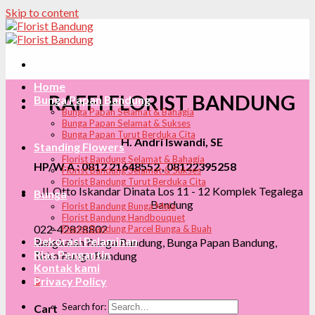
Skip to content
Home
RAFFI FLORIST BANDUNG
Bunga Papan Bandung
Bunga Papan Selamat & Bahagia
Bunga Papan Selamat & Sukses
Bunga Papan Turut Berduka Cita
H. Andri Iswandi, SE
Standing Flowers
Florist Bandung Selamat & Bahagia
HP/W.A : 0812 21648552 , 08122395258
Florist Bandung Selamat & Sukses
Florist Bandung Turut Berduka Cita
Jl. Otto Iskandar Dinata Los 11 - 12 Komplek Tegalega
Bunga
Bandung
Florist Bandung Bunga Meja
Florist Bandung Handbouquet
022-42828802
Florist Bandung Parcel Bunga & Buah
Dekorasi Pelaminan
Rangkaian Bunga Bandung, Bunga Papan Bandung,
Rias Pengantin
Toko Bunga Bandung
Kontak kami
0
Privacy Policy
Search for:
Cart