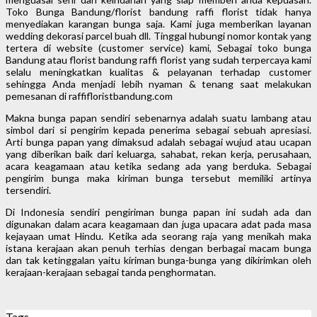
Toko Bunga Bandung/florist bandung raffi florist tidak hanya
menyediakan karangan bunga saja. Kami juga memberikan layanan
wedding dekorasi parcel buah dll. Tinggal hubungi nomor kontak yang
tertera di website (customer service) kami, Sebagai toko bunga
Bandung atau florist bandung raffi florist yang sudah terpercaya kami
selalu meningkatkan kualitas & pelayanan terhadap customer
sehingga Anda menjadi lebih nyaman & tenang saat melakukan
pemesanan di raffifloristbandung.com
Makna bunga papan sendiri sebenarnya adalah suatu lambang atau
simbol dari si pengirim kepada penerima sebagai sebuah apresiasi.
Arti bunga papan yang dimaksud adalah sebagai wujud atau ucapan
yang diberikan baik dari keluarga, sahabat, rekan kerja, perusahaan,
acara keagamaan atau ketika sedang ada yang berduka. Sebagai
pengirim bunga maka kiriman bunga tersebut memiliki artinya
tersendiri.
Di Indonesia sendiri pengiriman bunga papan ini sudah ada dan
digunakan dalam acara keagamaan dan juga upacara adat pada masa
kejayaan umat Hindu. Ketika ada seorang raja yang menikah maka
istana kerajaan akan penuh terhias dengan berbagai macam bunga
dan tak ketinggalan yaitu kiriman bunga-bunga yang dikirimkan oleh
kerajaan-kerajaan sebagai tanda penghormatan.
Tags