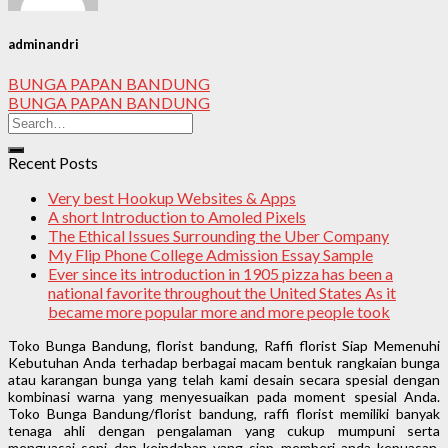
adminandri
BUNGA PAPAN BANDUNG
BUNGA PAPAN BANDUNG
Recent Posts
Very best Hookup Websites & Apps
A short Introduction to Amoled Pixels
The Ethical Issues Surrounding the Uber Company
My Flip Phone College Admission Essay Sample
Ever since its introduction in 1905 pizza has been a
national favorite throughout the United States As it
became more popular more and more people took
Toko Bunga Bandung, florist bandung, Raffi florist Siap Memenuhi
Kebutuhan Anda terhadap berbagai macam bentuk rangkaian bunga
atau karangan bunga yang telah kami desain secara spesial dengan
kombinasi warna yang menyesuaikan pada moment spesial Anda.
Toko Bunga Bandung/florist bandung, raffi florist memiliki banyak
tenaga ahli dengan pengalaman yang cukup mumpuni serta
menguasai seni dan keindahan yang siap memberi anda kepuasan.