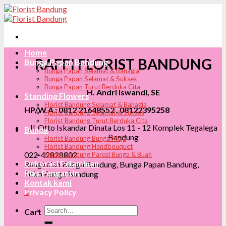
Skip
to
content
Home
RAFFI FLORIST BANDUNG
Bunga Papan Bandung
Bunga Papan Selamat & Bahagia
Bunga Papan Selamat & Sukses
Bunga Papan Turut Berduka Cita
H. Andri Iswandi, SE
Standing Flowers
Florist Bandung Selamat & Bahagia
HP/W.A : 0812 21648552 , 08122395258
Florist Bandung Selamat & Sukses
Florist Bandung Turut Berduka Cita
Jl. Otto Iskandar Dinata Los 11 - 12 Komplek Tegalega
Bunga
Bandung
Florist Bandung Bunga Meja
Florist Bandung Handbouquet
022-42828802
Florist Bandung Parcel Bunga & Buah
Dekorasi Pelaminan
Rangkaian Bunga Bandung, Bunga Papan Bandung,
Rias Pengantin
Toko Bunga Bandung
Kontak kami
0
Privacy Policy
Search
Cart
for: