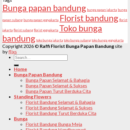
Bunga papan bandung
bunga papan jakarta
bunga
Florist bandung
papan subang
bunga papan yogyakarta
florist
Toko bunga
jakarta
florist subang
florist yogyakarta
bandung
toko bunga jakarta
toko bunga subang
toko bunga yogyakarta
Copyright 2026 ©
Raffi Florist Bunga Papan Bandung
site
by
flixs
Search
for:
Home
Bunga Papan Bandung
Bunga Papan Selamat & Bahagia
Bunga Papan Selamat & Sukses
Bunga Papan Turut Berduka Cita
Standing Flowers
Florist Bandung Selamat & Bahagia
Florist Bandung Selamat & Sukses
Florist Bandung Turut Berduka Cita
Bunga
Florist Bandung Bunga Meja
Florist Bandung Handbouquet