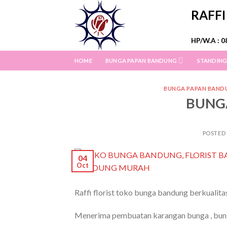
Skip
RAFF
to
content
HP/W.A : 0
HOME
BUNGA PAPAN BANDUNG
STANDING
BUNGA PAPAN BAND
BUNG
POSTED
04
Oct
Raffi florist toko bunga bandung berkualita
Menerima pembuatan karangan bunga , bunga