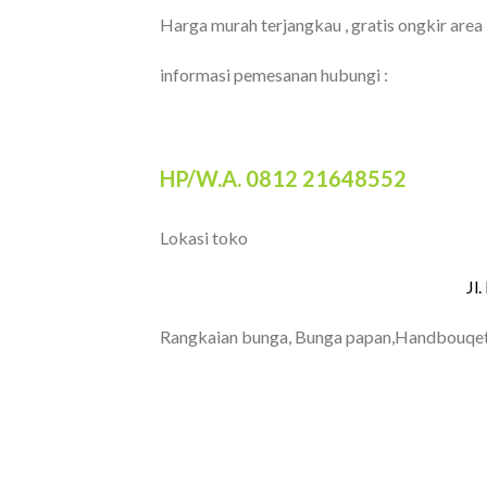
Harga murah terjangkau , gratis ongkir area
informasi pemesanan hubungi :
HP/W.A. 0812 21648552
Lokasi toko
Jl
Rangkaian bunga, Bunga papan,Handbouqet
TOKO BUNGA BANDUNG
PAPAN BANDUNG | T