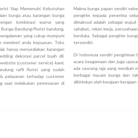
florist Siap Memenuhi Kebutuhan
Makna bunga papan sendiri seben
aian bunga atau karangan bunga
pengirim kepada penerima seba
dengan kombinasi warna yang
dimaksud adalah sebagai wujud a
 Bunga Bandung/florist bandung,
sahabat, rekan kerja, perusahaa
an pengalaman yang cukup mumpuni
berduka. Sebagai pengirim bunga
ap memberi anda kepuasan. Toko
tersendiri.
tidak hanya menyediakan karangan
Di Indonesia sendiri pengiriman
dding dekorasi parcel buah dll.
acara keagamaan dan juga upaca
website (customer service) kami,
ada seorang raja yang menikah m
ndung raffi florist yang sudah
berbagai macam bunga dan tak 
s & pelayanan terhadap customer
dikirimkan oleh kerajaan-kerajaa
ng saat melakukan pemesanan di