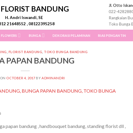
Jl. Otto Iska
I FLORIST BANDUNG
022-428288
H. Andri Iswandi, SE
Rangkaian Bu
812 21648552 , 08122395258
Toko Bunga 
 FLOWERS
BUNGA
DEKORASI PELAMINAN
RIAS PENGANTIN
UNG
,
FLORIST BANDUNG
,
TOKO BUNGA BANDUNG
A PAPAN BANDUNG
 ON
OCTOBER 4, 2017
BY
ADMINANDRI
s
 papan bandung , handbouquet bandung, standing florist dll ,