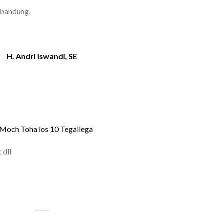
 bandung,
H. Andri Iswandi, SE
. Moch Toha los 10 Tegallega
 dll
| FLORIST BANDUNG | BUNGA
OKO BUNGA BANDUNG MURAH